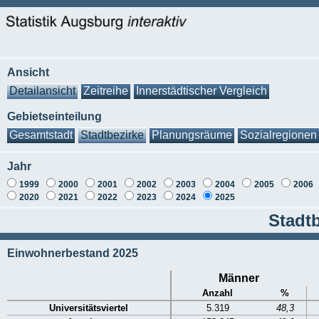
Ansicht
Detailansicht
Zeitreihe
Innerstädtischer Vergleich
Gebietseinteilung
Gesamtstadt
Stadtbezirke
Planungsräume
Sozialregionen
Jahr
1999
2000
2001
2002
2003
2004
2005
2006
2020
2021
2022
2023
2024
2025
Stadtb
Einwohnerbestand 2025
Männer
Anzahl
%
Universitätsviertel
5.319
48,3