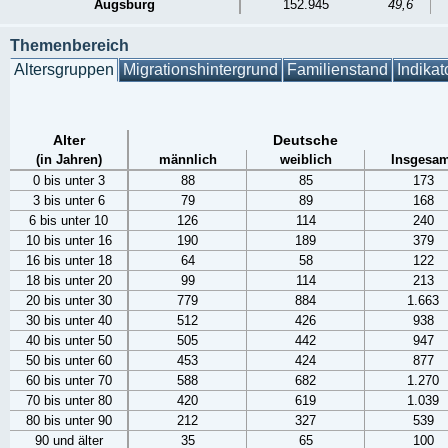
Augsburg
152.945
49,6
Themenbereich
Altersgruppen
Migrationshintergrund
Familienstand
Indikat
Alter
Deutsche
(in Jahren)
männlich
weiblich
Insgesam
0 bis unter 3
88
85
173
3 bis unter 6
79
89
168
6 bis unter 10
126
114
240
10 bis unter 16
190
189
379
16 bis unter 18
64
58
122
18 bis unter 20
99
114
213
20 bis unter 30
779
884
1.663
30 bis unter 40
512
426
938
40 bis unter 50
505
442
947
50 bis unter 60
453
424
877
60 bis unter 70
588
682
1.270
70 bis unter 80
420
619
1.039
80 bis unter 90
212
327
539
90 und älter
35
65
100