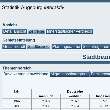
Ansicht
Detailansicht
Zeitreihe
Innerstädtischer Vergleich
Gebietseinteilung
Gesamtstadt
Stadtbezirke
Planungsräume
Sozialregionen
Stadtbezir
Themenbereich
Bevölkerungsentwicklung
Migrationshintergrund
Familienst
Jahr
Deutsche
männlich
weiblich
Insgesam
1999
2.069
2.392
4.461
2000
2.058
2.454
4.512