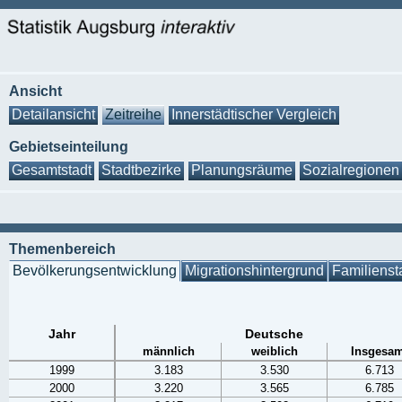
Ansicht
Detailansicht
Zeitreihe
Innerstädtischer Vergleich
Gebietseinteilung
Gesamtstadt
Stadtbezirke
Planungsräume
Sozialregionen
Themenbereich
Bevölkerungsentwicklung
Migrationshintergrund
Familienst
Jahr
Deutsche
männlich
weiblich
Insgesam
1999
3.183
3.530
6.713
2000
3.220
3.565
6.785