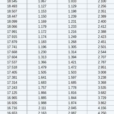
18.545
1.067
1.033
2.100
18.493
1.127
1.129
2.256
18.507
1.153
1.198
2.351
18.447
1.150
1.239
2.389
18.099
1.169
1.231
2.400
18.066
1.179
1.233
2.412
17.991
1.172
1.216
2.388
17.915
1.174
1.249
2.423
17.879
1.183
1.268
2.451
17.741
1.196
1.305
2.501
17.668
1.230
1.314
2.544
17.604
1.313
1.394
2.707
17.537
1.366
1.421
2.787
17.518
1.479
1.472
2.951
17.405
1.505
1.503
3.008
17.381
1.641
1.597
3.238
17.314
1.683
1.685
3.368
17.243
1.757
1.778
3.535
17.125
1.866
1.816
3.682
16.965
1.885
1.844
3.729
16.926
1.988
1.874
3.862
16.716
2.111
2.045
4.156
16.653
2.163
2.087
4.250