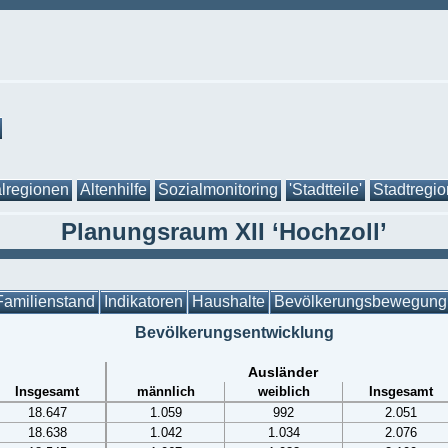
lregionen
Altenhilfe
Sozialmonitoring
'Stadtteile'
Stadtregi
Planungsraum XII ‘Hochzoll’
Familienstand
Indikatoren
Haushalte
Bevölkerungsbewegung
Bevölkerungsentwicklung
Ausländer
Insgesamt
männlich
weiblich
Insgesamt
18.647
1.059
992
2.051
18.638
1.042
1.034
2.076