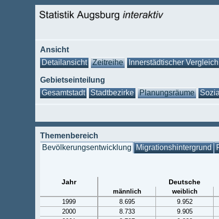
Ansicht
Detailansicht
Zeitreihe
Innerstädtischer Vergleich
Gebietseinteilung
Gesamtstadt
Stadtbezirke
Planungsräume
Sozia
Themenbereich
Bevölkerungsentwicklung
Migrationshintergrund
Jahr
Deutsche
männlich
weiblich
1999
8.695
9.952
2000
8.733
9.905