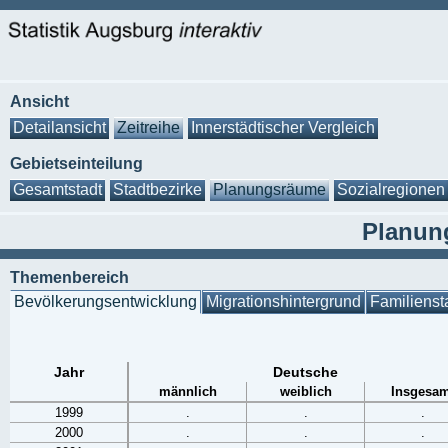
Ansicht
Detailansicht
Zeitreihe
Innerstädtischer Vergleich
Gebietseinteilung
Gesamtstadt
Stadtbezirke
Planungsräume
Sozialregionen
Planun
Themenbereich
Bevölkerungsentwicklung
Migrationshintergrund
Familienst
Jahr
Deutsche
männlich
weiblich
Insgesam
1999
.
.
.
2000
.
.
.