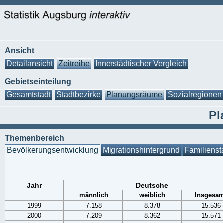
Ansicht
Detailansicht
Zeitreihe
Innerstädtischer Vergleich
Gebietseinteilung
Gesamtstadt
Stadtbezirke
Planungsräume
Sozialregionen
Pl
Themenbereich
Bevölkerungsentwicklung
Migrationshintergrund
Familienst
Jahr
Deutsche
männlich
weiblich
Insgesam
1999
7.158
8.378
15.536
2000
7.209
8.362
15.571