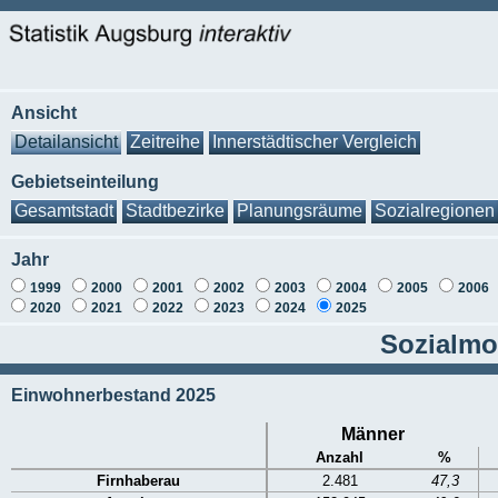
Ansicht
Detailansicht
Zeitreihe
Innerstädtischer Vergleich
Gebietseinteilung
Gesamtstadt
Stadtbezirke
Planungsräume
Sozialregionen
Jahr
1999
2000
2001
2002
2003
2004
2005
2006
2020
2021
2022
2023
2024
2025
Sozialmon
Einwohnerbestand 2025
Männer
Anzahl
%
Firnhaberau
2.481
47,3