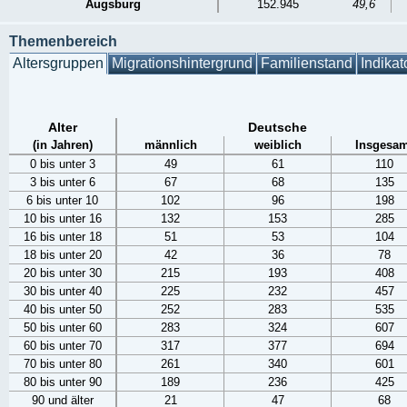
Augsburg
152.945
49,6
Themenbereich
Altersgruppen
Migrationshintergrund
Familienstand
Indikat
Alter
Deutsche
(in Jahren)
männlich
weiblich
Insgesam
0 bis unter 3
49
61
110
3 bis unter 6
67
68
135
6 bis unter 10
102
96
198
10 bis unter 16
132
153
285
16 bis unter 18
51
53
104
18 bis unter 20
42
36
78
20 bis unter 30
215
193
408
30 bis unter 40
225
232
457
40 bis unter 50
252
283
535
50 bis unter 60
283
324
607
60 bis unter 70
317
377
694
70 bis unter 80
261
340
601
80 bis unter 90
189
236
425
90 und älter
21
47
68