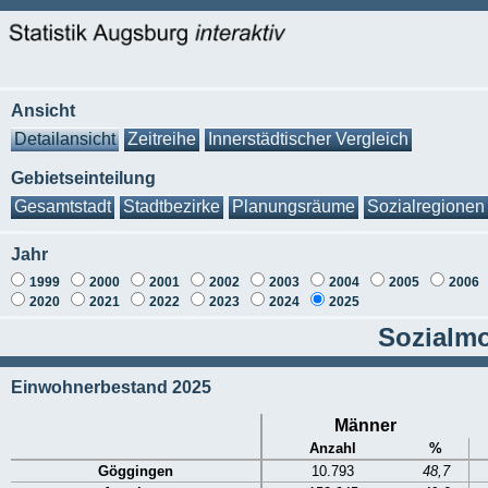
Ansicht
Detailansicht
Zeitreihe
Innerstädtischer Vergleich
Gebietseinteilung
Gesamtstadt
Stadtbezirke
Planungsräume
Sozialregionen
Jahr
1999
2000
2001
2002
2003
2004
2005
2006
2020
2021
2022
2023
2024
2025
Sozialmo
Einwohnerbestand 2025
Männer
Anzahl
%
Göggingen
10.793
48,7