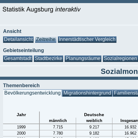
Ansicht
Detailansicht
Zeitreihe
Innerstädtischer Vergleich
Gebietseinteilung
Gesamtstadt
Stadtbezirke
Planungsräume
Sozialregionen
Sozialmoni
Themenbereich
Bevölkerungsentwicklung
Migrationshintergrund
Familienst
Jahr
Deutsche
männlich
weiblich
Insgesam
1999
7.715
9.217
16.932
2000
7.780
9.182
16.962