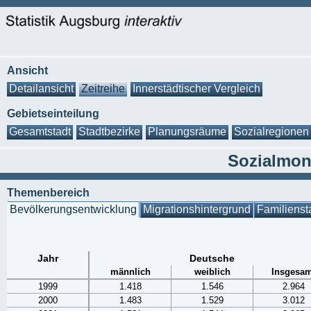
Ansicht
Detailansicht
Zeitreihe
Innerstädtischer Vergleich
Gebietseinteilung
Gesamtstadt
Stadtbezirke
Planungsräume
Sozialregionen
Sozialmoni
Themenbereich
Bevölkerungsentwicklung
Migrationshintergrund
Familienst
Jahr
Deutsche
männlich
weiblich
Insgesam
1999
1.418
1.546
2.964
2000
1.483
1.529
3.012