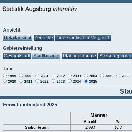
Ansicht
Detailansicht
Zeitreihe
Innerstädtischer Vergleich
Gebietseinteilung
Gesamtstadt
Stadtbezirke
Planungsräume
Sozialregionen
Jahr
1999
2000
2001
2002
2003
2004
2005
2006
2020
2021
2022
2023
2024
2025
Sta
Einwohnerbestand 2025
Männer
Anzahl
%
Siebenbrunn
2.990
48,3