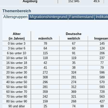
Augsburg
152.945
49,6
Themenbereich
Altersgruppen
Migrationshintergrund
Familienstand
Indikat
Alter
Deutsche
(in Jahren)
männlich
weiblich
Insgesam
0 bis unter 3
78
67
145
3 bis unter 6
64
60
124
6 bis unter 10
115
91
206
10 bis unter 16
118
119
237
16 bis unter 18
42
35
77
18 bis unter 20
41
38
79
20 bis unter 30
272
324
596
30 bis unter 40
308
281
589
40 bis unter 50
296
274
570
50 bis unter 60
281
312
593
60 bis unter 70
359
369
728
70 bis unter 80
242
321
563
80 bis unter 90
159
268
427
90 und älter
25
74
99