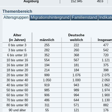
Augsburg
152.945
49,6
Themenbereich
Altersgruppen
Migrationshintergrund
Familienstand
Indikat
Alter
Deutsche
(in Jahren)
männlich
weiblich
Insgesam
0 bis unter 3
255
222
477
3 bis unter 6
282
260
542
6 bis unter 10
352
368
720
10 bis unter 16
554
567
1.121
16 bis unter 18
194
181
375
18 bis unter 20
214
184
398
20 bis unter 30
999
1.076
2.075
30 bis unter 40
1.050
1.000
2.050
40 bis unter 50
919
943
1.862
50 bis unter 60
985
989
1.974
60 bis unter 70
906
994
1.900
70 bis unter 80
486
644
1.130
80 bis unter 90
311
571
882
90 und älter
55
121
176