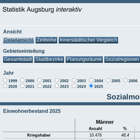
Ansicht
Detailansicht
Zeitreihe
Innerstädtischer Vergleich
Gebietseinteilung
Gesamtstadt
Stadtbezirke
Planungsräume
Sozialregionen
Jahr
1999
2000
2001
2002
2003
2004
2005
2006
2020
2021
2022
2023
2024
2025
Sozialmon
Einwohnerbestand 2025
Männer
Anzahl
%
Kriegshaber
10.478
48,4