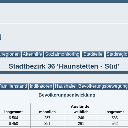
lregionen
Altenhilfe
Sozialmonitoring
'Stadtteile'
Stadtregi
Stadtbezirk 36 ‘Haunstetten - Süd’
Familienstand
Indikatoren
Haushalte
Bevölkerungsbewegung
Bevölkerungsentwicklung
Ausländer
Insgesamt
männlich
weiblich
Insgesamt
6.504
287
246
533
6.450
281
261
542