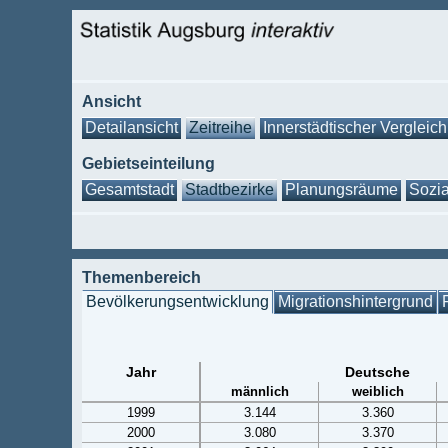
Ansicht
Detailansicht
Zeitreihe
Innerstädtischer Vergleich
Gebietseinteilung
Gesamtstadt
Stadtbezirke
Planungsräume
Sozia
Themenbereich
Bevölkerungsentwicklung
Migrationshintergrund
Jahr
Deutsche
männlich
weiblich
1999
3.144
3.360
2000
3.080
3.370