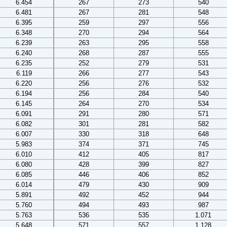
6.454
267
273
540
6.481
267
281
548
6.395
259
297
556
6.348
270
294
564
6.239
263
295
558
6.240
268
287
555
6.235
252
279
531
6.119
266
277
543
6.220
256
276
532
6.194
256
284
540
6.145
264
270
534
6.091
291
280
571
6.082
301
281
582
6.007
330
318
648
5.983
374
371
745
6.010
412
405
817
6.080
428
399
827
6.085
446
406
852
6.014
479
430
909
5.891
492
452
944
5.760
494
493
987
5.763
536
535
1.071
5.648
571
557
1.128