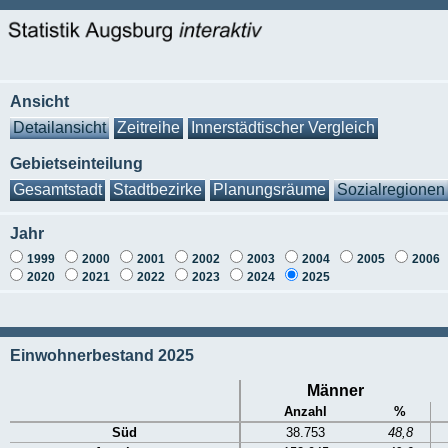
Ansicht
Detailansicht
Zeitreihe
Innerstädtischer Vergleich
Gebietseinteilung
Gesamtstadt
Stadtbezirke
Planungsräume
Sozialregionen
Jahr
1999
2000
2001
2002
2003
2004
2005
2006
2020
2021
2022
2023
2024
2025
Einwohnerbestand 2025
Männer
Anzahl
%
Süd
38.753
48,8