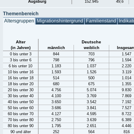
Augsburg
152.945
49,6
Themenbereich
Altersgruppen
Migrationshintergrund
Familienstand
Indikat
Alter
Deutsche
(in Jahren)
männlich
weiblich
Insgesam
0 bis unter 3
844
703
1.547
3 bis unter 6
798
796
1.594
6 bis unter 10
1.183
1.037
2.220
10 bis unter 16
1.593
1.526
3.119
16 bis unter 18
514
500
1.014
18 bis unter 20
680
675
1.355
20 bis unter 30
4.756
5.074
9.830
30 bis unter 40
4.100
3.769
7.869
40 bis unter 50
3.650
3.542
7.192
50 bis unter 60
3.686
3.841
7.527
60 bis unter 70
4.127
4.595
8.722
70 bis unter 80
2.750
3.639
6.389
80 bis unter 90
1.795
2.651
4.446
90 und älter
252
564
816