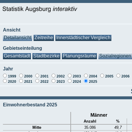
Ansicht
Detailansicht
Zeitreihe
Innerstädtischer Vergleich
Gebietseinteilung
Gesamtstadt
Stadtbezirke
Planungsräume
Sozialregionen
Jahr
1999
2000
2001
2002
2003
2004
2005
2006
2020
2021
2022
2023
2024
2025
Einwohnerbestand 2025
Männer
Anzahl
%
Mitte
35.086
49,7