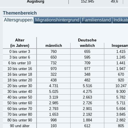
Augsburg
152.945
49,6
Themenbereich
Altersgruppen
Migrationshintergrund
Familienstand
Indikat
Alter
Deutsche
(in Jahren)
männlich
weiblich
Insgesam
0 bis unter 3
760
655
1.415
3 bis unter 6
650
595
1.245
6 bis unter 10
732
709
1.441
10 bis unter 16
970
977
1.947
16 bis unter 18
322
348
670
18 bis unter 20
438
482
920
20 bis unter 30
4.731
5.516
10.247
30 bis unter 40
5.025
4.275
9.300
40 bis unter 50
3.119
2.663
5.782
50 bis unter 60
2.985
2.726
5.711
60 bis unter 70
2.793
2.901
5.694
70 bis unter 80
1.653
2.192
3.845
80 bis unter 90
998
1.884
2.882
90 und älter
193
612
805