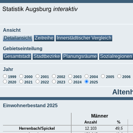
Ansicht
Detailansicht
Zeitreihe
Innerstädtischer Vergleich
Gebietseinteilung
Gesamtstadt
Stadtbezirke
Planungsräume
Sozialregionen
Jahr
1999
2000
2001
2002
2003
2004
2005
2006
2020
2021
2022
2023
2024
2025
Altenh
Einwohnerbestand 2025
Männer
Anzahl
%
Herrenbach/Spickel
12.103
49,5