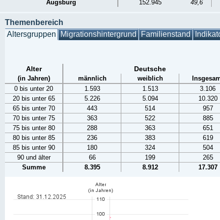
Augsburg
152.945
49,6
Themenbereich
Altersgruppen
Migrationshintergrund
Familienstand
Indikat
Alter
Deutsche
(in Jahren)
männlich
weiblich
Insgesam
0 bis unter 20
1.593
1.513
3.106
20 bis unter 65
5.226
5.094
10.320
65 bis unter 70
443
514
957
70 bis unter 75
363
522
885
75 bis unter 80
288
363
651
80 bis unter 85
236
383
619
85 bis unter 90
180
324
504
90 und älter
66
199
265
Summe
8.395
8.912
17.307