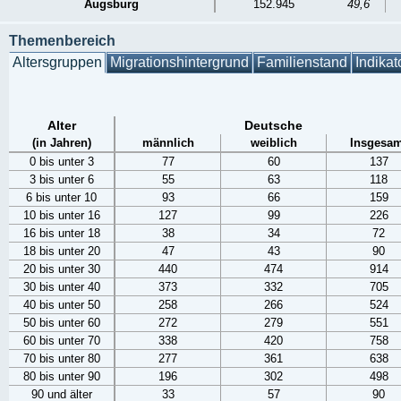
Augsburg
152.945
49,6
Themenbereich
Altersgruppen
Migrationshintergrund
Familienstand
Indikat
Alter
Deutsche
(in Jahren)
männlich
weiblich
Insgesam
0 bis unter 3
77
60
137
3 bis unter 6
55
63
118
6 bis unter 10
93
66
159
10 bis unter 16
127
99
226
16 bis unter 18
38
34
72
18 bis unter 20
47
43
90
20 bis unter 30
440
474
914
30 bis unter 40
373
332
705
40 bis unter 50
258
266
524
50 bis unter 60
272
279
551
60 bis unter 70
338
420
758
70 bis unter 80
277
361
638
80 bis unter 90
196
302
498
90 und älter
33
57
90