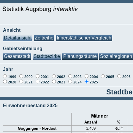
Ansicht
Detailansicht
Zeitreihe
Innerstädtischer Vergleich
Gebietseinteilung
Gesamtstadt
Stadtbezirke
Planungsräume
Sozialregionen
Jahr
1999
2000
2001
2002
2003
2004
2005
2006
2020
2021
2022
2023
2024
2025
Stadtbe
Einwohnerbestand 2025
Männer
Anzahl
%
Göggingen - Nordost
3.489
48,4