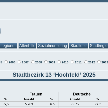
lregionen
Altenhilfe
Sozialmonitoring
'Stadtteile'
Stadtregi
05
2006
2007
2008
2009
2010
2011
2012
201
Stadtbezirk 13 ‘Hochfeld’ 2025
Frauen
Deutsche
%
Anzahl
%
Anzahl
%
49,5
5.283
50,5
7.675
73,4