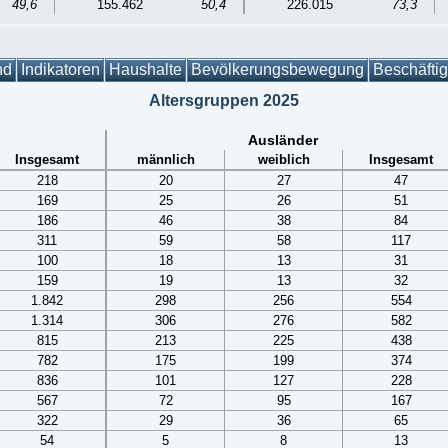
49,6
155.462
50,4
226.015
73,3
nd
Indikatoren
Haushalte
Bevölkerungsbewegung
Beschäfti
Altersgruppen 2025
Ausländer
Insgesamt
männlich
weiblich
Insgesamt
218
20
27
47
169
25
26
51
186
46
38
84
311
59
58
117
100
18
13
31
159
19
13
32
1.842
298
256
554
1.314
306
276
582
815
213
225
438
782
175
199
374
836
101
127
228
567
72
95
167
322
29
36
65
54
5
8
13