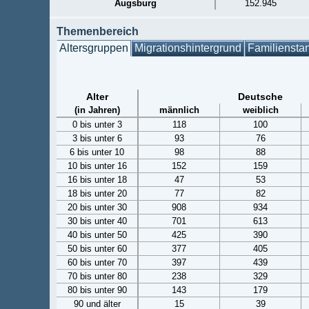
Augsburg
152.945
Themenbereich
Altersgruppen
Migrationshintergrund
Familiensta
Alter
Deutsche
(in Jahren)
männlich
weiblich
0 bis unter 3
118
100
3 bis unter 6
93
76
6 bis unter 10
98
88
10 bis unter 16
152
159
16 bis unter 18
47
53
18 bis unter 20
77
82
20 bis unter 30
908
934
30 bis unter 40
701
613
40 bis unter 50
425
390
50 bis unter 60
377
405
60 bis unter 70
397
439
70 bis unter 80
238
329
80 bis unter 90
143
179
90 und älter
15
39