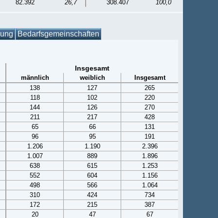
82.392
26,7
308.407
100,0
gung
Bedarfsgemeinschaften
Insgesamt
männlich
weiblich
Insgesamt
138
127
265
118
102
220
144
126
270
211
217
428
65
66
131
96
95
191
1.206
1.190
2.396
1.007
889
1.896
638
615
1.253
552
604
1.156
498
566
1.064
310
424
734
172
215
387
20
47
67