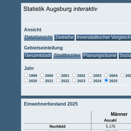
Ansicht
Detailansicht
Zeitreihe
Innerstädtischer Vergleich
Gebietseinteilung
Gesamtstadt
Stadtbezirke
Planungsräume
Sozia
Jahr
1999
2000
2001
2002
2003
2004
20
2020
2021
2022
2023
2024
2025
Einwohnerbestand 2025
Männer
Anzahl
Hochfeld
5.175