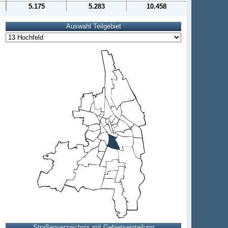
5.175
5.283
10.458