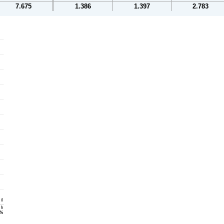
7.675
1.386
1.397
2.783