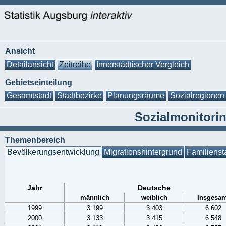
Ansicht
Detailansicht
Zeitreihe
Innerstädtischer Vergleich
Gebietseinteilung
Gesamtstadt
Stadtbezirke
Planungsräume
Sozialregionen
Sozialmonitori
Themenbereich
Bevölkerungsentwicklung
Migrationshintergrund
Familienst
Jahr
Deutsche
männlich
weiblich
Insgesam
1999
3.199
3.403
6.602
2000
3.133
3.415
6.548