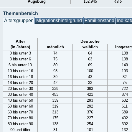
Augsburg
152.945
49,6
Themenbereich
Altersgruppen
Migrationshintergrund
Familienstand
Indikat
Alter
Deutsche
(in Jahren)
männlich
weiblich
Insgesam
0 bis unter 3
74
64
138
3 bis unter 6
75
63
138
6 bis unter 10
80
69
149
10 bis unter 16
93
100
193
16 bis unter 18
39
43
82
18 bis unter 20
42
33
75
20 bis unter 30
339
383
722
30 bis unter 40
453
421
874
40 bis unter 50
339
293
632
50 bis unter 60
319
292
611
60 bis unter 70
313
376
689
70 bis unter 80
175
227
402
80 bis unter 90
138
254
392
90 und älter
31
101
132