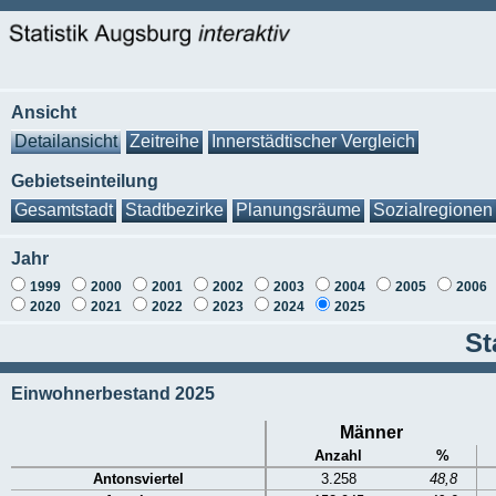
Ansicht
Detailansicht
Zeitreihe
Innerstädtischer Vergleich
Gebietseinteilung
Gesamtstadt
Stadtbezirke
Planungsräume
Sozialregionen
Jahr
1999
2000
2001
2002
2003
2004
2005
2006
2020
2021
2022
2023
2024
2025
St
Einwohnerbestand 2025
Männer
Anzahl
%
Antonsviertel
3.258
48,8