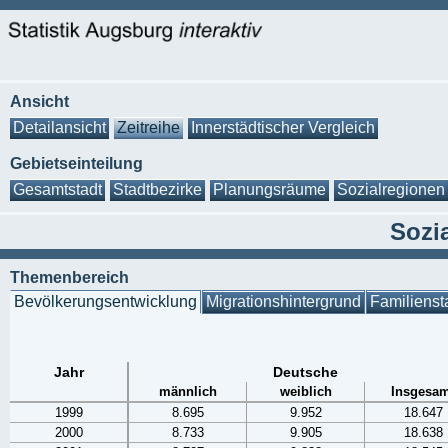
Ansicht
Detailansicht
Zeitreihe
Innerstädtischer Vergleich
Gebietseinteilung
Gesamtstadt
Stadtbezirke
Planungsräume
Sozialregionen
Sozia
Themenbereich
Bevölkerungsentwicklung
Migrationshintergrund
Familienst
Jahr
Deutsche
männlich
weiblich
Insgesam
1999
8.695
9.952
18.647
2000
8.733
9.905
18.638