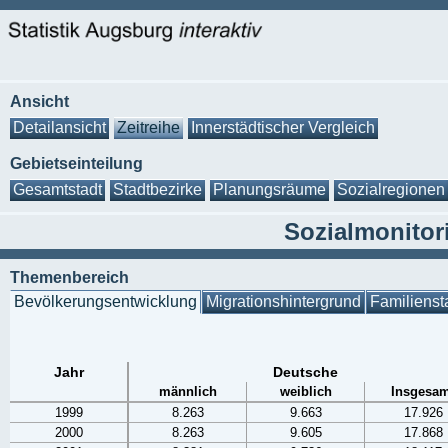
Ansicht
Detailansicht
Zeitreihe
Innerstädtischer Vergleich
Gebietseinteilung
Gesamtstadt
Stadtbezirke
Planungsräume
Sozialregionen
Sozialmonitor
Themenbereich
Bevölkerungsentwicklung
Migrationshintergrund
Familienst
Jahr
Deutsche
männlich
weiblich
Insgesam
1999
8.263
9.663
17.926
2000
8.263
9.605
17.868