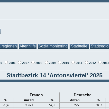
lregionen
Altenhilfe
Sozialmonitoring
'Stadtteile'
Stadtregi
05
2006
2007
2008
2009
2010
2011
2012
201
Stadtbezirk 14 ‘Antonsviertel’ 2025
Frauen
Deutsche
%
Anzahl
%
Anzahl
%
48,8
3.421
51,2
5.229
78,3