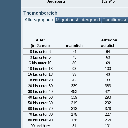
Augsburg
152.945
Themenbereich
Altersgruppen
Migrationshintergrund
Familiensta
Alter
Deutsche
(in Jahren)
männlich
weiblich
0 bis unter 3
74
64
3 bis unter 6
75
63
6 bis unter 10
80
69
10 bis unter 16
93
100
16 bis unter 18
39
43
18 bis unter 20
42
33
20 bis unter 30
339
383
30 bis unter 40
453
421
40 bis unter 50
339
293
50 bis unter 60
319
292
60 bis unter 70
313
376
70 bis unter 80
175
227
80 bis unter 90
138
254
90 und älter
31
101