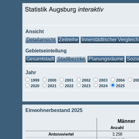
Ansicht
Detailansicht
Zeitreihe
Innerstädtischer Vergleich
Gebietseinteilung
Gesamtstadt
Stadtbezirke
Planungsräume
Sozia
Jahr
1999
2000
2001
2002
2003
2004
20
2020
2021
2022
2023
2024
2025
Einwohnerbestand 2025
Männer
Anzahl
Antonsviertel
3.258