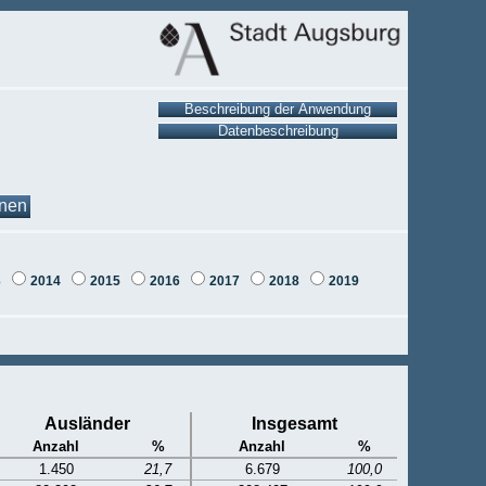
onen
3
2014
2015
2016
2017
2018
2019
Ausländer
Insgesamt
Anzahl
%
Anzahl
%
1.450
21,7
6.679
100,0