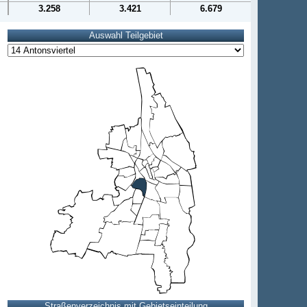
3.258
3.421
6.679