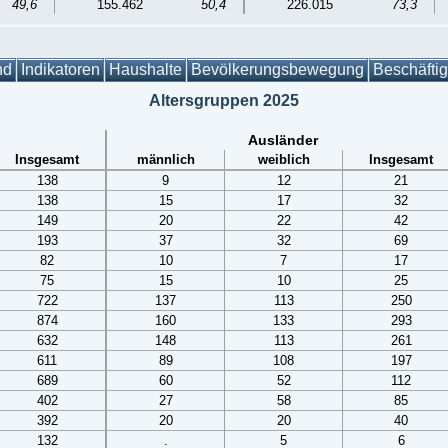
49,6
155.462
50,4
226.015
73,3
nd
Indikatoren
Haushalte
Bevölkerungsbewegung
Beschäfti
Altersgruppen 2025
Ausländer
Insgesamt
männlich
weiblich
Insgesamt
138
9
12
21
138
15
17
32
149
20
22
42
193
37
32
69
82
10
7
17
75
15
10
25
722
137
113
250
874
160
133
293
632
148
113
261
611
89
108
197
689
60
52
112
402
27
58
85
392
20
20
40
132
.
5
6