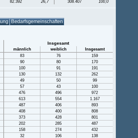
82.392
26,7
308.407
100,0
gung
Bedarfsgemeinschaften
Insgesamt
männlich
weiblich
Insgesamt
83
76
159
90
80
170
100
91
191
130
132
262
49
50
99
57
43
100
476
496
972
613
554
1.167
487
406
893
408
400
808
373
428
801
202
285
487
158
274
432
32
106
138