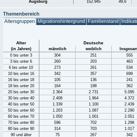
Augsburg
152.945
49,6
Themenbereich
Altersgruppen
Migrationshintergrund
Familienstand
Indikat
Alter
Deutsche
(in Jahren)
männlich
weiblich
Insgesam
0 bis unter 3
304
251
555
3 bis unter 6
260
203
463
6 bis unter 10
273
261
534
10 bis unter 16
342
357
699
16 bis unter 18
105
136
241
18 bis unter 20
164
198
362
20 bis unter 30
2.364
2.731
5.095
30 bis unter 40
2.408
1.964
4.372
40 bis unter 50
1.339
1.100
2.439
50 bis unter 60
1.203
1.087
2.290
60 bis unter 70
1.050
1.001
2.051
70 bis unter 80
596
702
1.298
80 bis unter 90
314
703
1.017
90 und älter
75
267
342