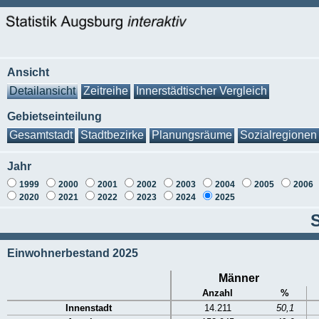
Ansicht
Detailansicht
Zeitreihe
Innerstädtischer Vergleich
Gebietseinteilung
Gesamtstadt
Stadtbezirke
Planungsräume
Sozialregionen
Jahr
1999
2000
2001
2002
2003
2004
2005
2006
2020
2021
2022
2023
2024
2025
S
Einwohnerbestand 2025
Männer
Anzahl
%
Innenstadt
14.211
50,1