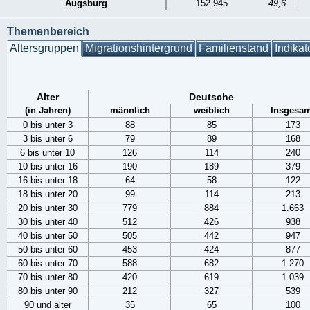
Augsburg
152.945
49,6
Themenbereich
Altersgruppen
Migrationshintergrund
Familienstand
Indikat
Alter
Deutsche
(in Jahren)
männlich
weiblich
Insgesam
0 bis unter 3
88
85
173
3 bis unter 6
79
89
168
6 bis unter 10
126
114
240
10 bis unter 16
190
189
379
16 bis unter 18
64
58
122
18 bis unter 20
99
114
213
20 bis unter 30
779
884
1.663
30 bis unter 40
512
426
938
40 bis unter 50
505
442
947
50 bis unter 60
453
424
877
60 bis unter 70
588
682
1.270
70 bis unter 80
420
619
1.039
80 bis unter 90
212
327
539
90 und älter
35
65
100