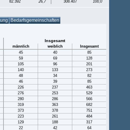
82.392
26,7
308.407
100,0
gung
Bedarfsgemeinschaften
Insgesamt
männlich
weiblich
Insgesamt
45
40
85
59
69
128
105
96
201
140
133
273
48
34
82
46
39
85
226
237
463
276
253
529
280
286
566
319
363
682
373
378
751
223
261
484
129
188
317
22
42
64