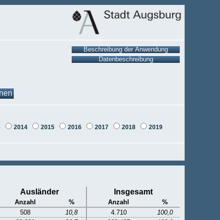
onen
3
2014
2015
2016
2017
2018
2019
Ausländer
Insgesamt
Anzahl
%
Anzahl
%
508
10,8
4.710
100,0