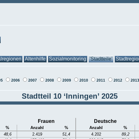
lregionen
Altenhilfe
Sozialmonitoring
'Stadtteile'
Stadtregi
05
2006
2007
2008
2009
2010
2011
2012
201
Stadtteil 10 ‘Inningen’ 2025
Frauen
Deutsche
%
Anzahl
%
Anzahl
%
48,6
2.419
51,4
4.202
89,2