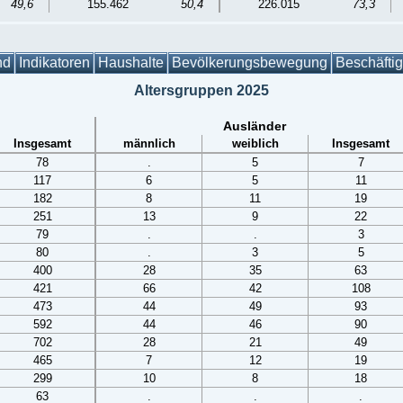
49,6
155.462
50,4
226.015
73,3
nd
Indikatoren
Haushalte
Bevölkerungsbewegung
Beschäfti
Altersgruppen 2025
Ausländer
Insgesamt
männlich
weiblich
Insgesamt
78
.
5
7
117
6
5
11
182
8
11
19
251
13
9
22
79
.
.
3
80
.
3
5
400
28
35
63
421
66
42
108
473
44
49
93
592
44
46
90
702
28
21
49
465
7
12
19
299
10
8
18
63
.
.
.