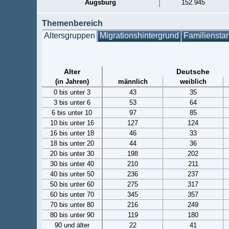
Augsburg
152.945
Themenbereich
Altersgruppen
Migrationshintergrund
Familiensta
Alter
Deutsche
(in Jahren)
männlich
weiblich
0 bis unter 3
43
35
3 bis unter 6
53
64
6 bis unter 10
97
85
10 bis unter 16
127
124
16 bis unter 18
46
33
18 bis unter 20
44
36
20 bis unter 30
198
202
30 bis unter 40
210
211
40 bis unter 50
236
237
50 bis unter 60
275
317
60 bis unter 70
345
357
70 bis unter 80
216
249
80 bis unter 90
119
180
90 und älter
22
41