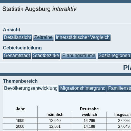
Ansicht
Detailansicht
Zeitreihe
Innerstädtischer Vergleich
Gebietseinteilung
Gesamtstadt
Stadtbezirke
Planungsräume
Sozialregionen
Pl
Themenbereich
Bevölkerungsentwicklung
Migrationshintergrund
Familienst
Jahr
Deutsche
männlich
weiblich
Insgesam
1999
12.940
14.296
27.236
2000
12.861
14.188
27.049