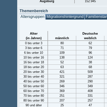
Augsburg
152.945
Themenbereich
Altersgruppen
Migrationshintergrund
Familiensta
Alter
Deutsche
(in Jahren)
männlich
weiblich
0 bis unter 3
80
62
3 bis unter 6
71
79
6 bis unter 10
109
96
10 bis unter 16
138
124
16 bis unter 18
52
38
18 bis unter 20
63
68
20 bis unter 30
421
509
30 bis unter 40
321
287
40 bis unter 50
269
290
50 bis unter 60
346
349
60 bis unter 70
369
408
70 bis unter 80
251
331
80 bis unter 90
207
257
90 und älter
25
47