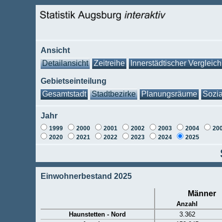
Ansicht
Detailansicht
Zeitreihe
Innerstädtischer Vergleich
Gebietseinteilung
Gesamtstadt
Stadtbezirke
Planungsräume
Sozia
Jahr
1999
2000
2001
2002
2003
2004
20
2020
2021
2022
2023
2024
2025
Einwohnerbestand 2025
Männer
Anzahl
Haunstetten - Nord
3.362