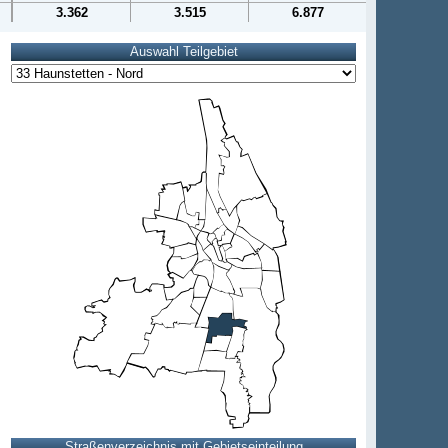
3.362
3.515
6.877