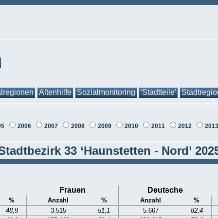
lregionen
Altenhilfe
Sozialmonitoring
'Stadtteile'
Stadtregi
05
2006
2007
2008
2009
2010
2011
2012
201
Stadtbezirk 33 ‘Haunstetten - Nord’ 202
Frauen
Deutsche
%
Anzahl
%
Anzahl
%
48,9
3.515
51,1
5.667
82,4