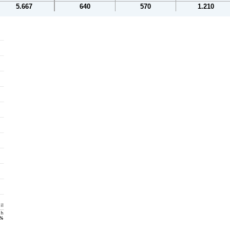
5.667
640
570
1.210