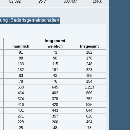
82.392
26,7
308.407
100,0
gung
Bedarfsgemeinschaften
Insgesamt
männlich
weiblich
Insgesamt
91
71
162
88
90
178
133
115
248
162
161
323
63
43
106
78
76
154
568
645
1.213
464
402
866
374
378
752
416
420
836
401
443
844
271
357
628
228
266
494
25
48
73