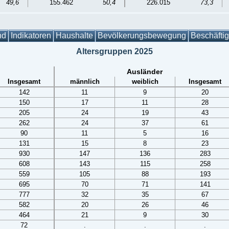
49,6
155.462
50,4
226.015
73,3
nd
Indikatoren
Haushalte
Bevölkerungsbewegung
Beschäfti
Altersgruppen 2025
Ausländer
Insgesamt
männlich
weiblich
Insgesamt
142
11
9
20
150
17
11
28
205
24
19
43
262
24
37
61
90
11
5
16
131
15
8
23
930
147
136
283
608
143
115
258
559
105
88
193
695
70
71
141
777
32
35
67
582
20
26
46
464
21
9
30
72
.
.
.