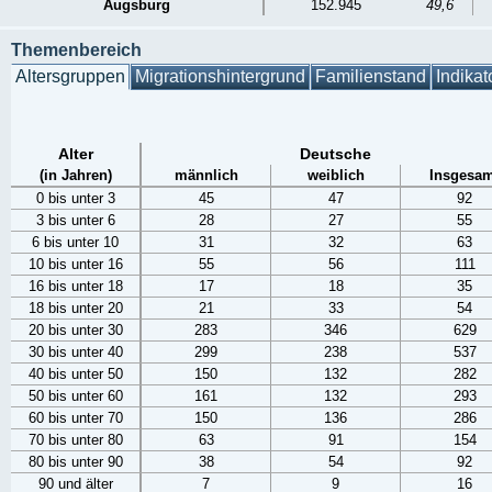
Augsburg
152.945
49,6
Themenbereich
Altersgruppen
Migrationshintergrund
Familienstand
Indikat
Alter
Deutsche
(in Jahren)
männlich
weiblich
Insgesam
0 bis unter 3
45
47
92
3 bis unter 6
28
27
55
6 bis unter 10
31
32
63
10 bis unter 16
55
56
111
16 bis unter 18
17
18
35
18 bis unter 20
21
33
54
20 bis unter 30
283
346
629
30 bis unter 40
299
238
537
40 bis unter 50
150
132
282
50 bis unter 60
161
132
293
60 bis unter 70
150
136
286
70 bis unter 80
63
91
154
80 bis unter 90
38
54
92
90 und älter
7
9
16