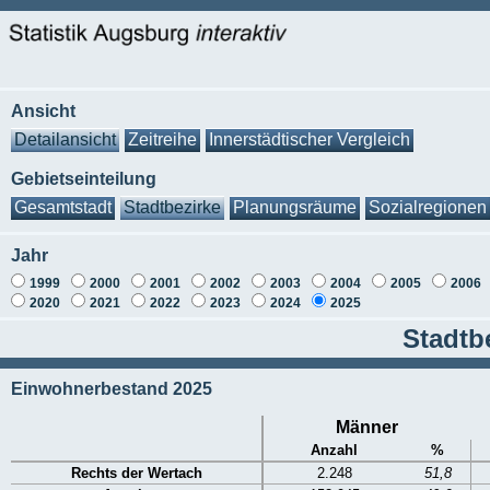
Ansicht
Detailansicht
Zeitreihe
Innerstädtischer Vergleich
Gebietseinteilung
Gesamtstadt
Stadtbezirke
Planungsräume
Sozialregionen
Jahr
1999
2000
2001
2002
2003
2004
2005
2006
2020
2021
2022
2023
2024
2025
Stadtb
Einwohnerbestand 2025
Männer
Anzahl
%
Rechts der Wertach
2.248
51,8