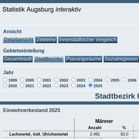
Ansicht
Detailansicht
Zeitreihe
Innerstädtischer Vergleich
Gebietseinteilung
Gesamtstadt
Stadtbezirke
Planungsräume
Sozialregionen
Jahr
1999
2000
2001
2002
2003
2004
2005
2006
2020
2021
2022
2023
2024
2025
Stadtbezirk 0
Einwohnerbestand 2025
Männer
Anzahl
%
Lechviertel, östl. Ulrichsviertel
2.491
50,0