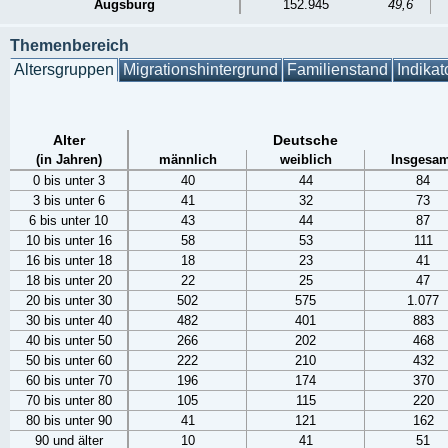
Augsburg
152.945
49,6
Themenbereich
Altersgruppen
Migrationshintergrund
Familienstand
Indikat
Alter
Deutsche
(in Jahren)
männlich
weiblich
Insgesam
0 bis unter 3
40
44
84
3 bis unter 6
41
32
73
6 bis unter 10
43
44
87
10 bis unter 16
58
53
111
16 bis unter 18
18
23
41
18 bis unter 20
22
25
47
20 bis unter 30
502
575
1.077
30 bis unter 40
482
401
883
40 bis unter 50
266
202
468
50 bis unter 60
222
210
432
60 bis unter 70
196
174
370
70 bis unter 80
105
115
220
80 bis unter 90
41
121
162
90 und älter
10
41
51