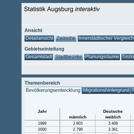
Ansicht
Detailansicht
Zeitreihe
Innerstädtischer Vergleich
Gebietseinteilung
Gesamtstadt
Stadtbezirke
Planungsräume
Sozia
Themenbereich
Bevölkerungsentwicklung
Migrationshintergrund
Jahr
Deutsche
männlich
weiblich
1999
2.803
3.408
2000
2.799
3.361