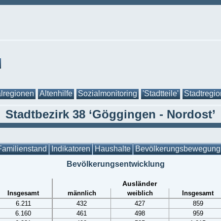
lregionen
Altenhilfe
Sozialmonitoring
'Stadtteile'
Stadtregi
Stadtbezirk 38 ‘Göggingen - Nordost’
Familienstand
Indikatoren
Haushalte
Bevölkerungsbewegung
Bevölkerungsentwicklung
Ausländer
Insgesamt
männlich
weiblich
Insgesamt
6.211
432
427
859
6.160
461
498
959