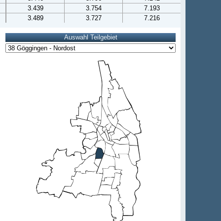
3.439
3.754
7.193
3.489
3.727
7.216