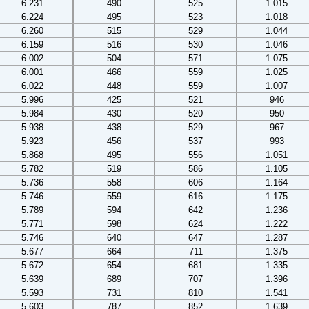
6.231
490
525
1.015
6.224
495
523
1.018
6.260
515
529
1.044
6.159
516
530
1.046
6.002
504
571
1.075
6.001
466
559
1.025
6.022
448
559
1.007
5.996
425
521
946
5.984
430
520
950
5.938
438
529
967
5.923
456
537
993
5.868
495
556
1.051
5.782
519
586
1.105
5.736
558
606
1.164
5.746
559
616
1.175
5.789
594
642
1.236
5.771
598
624
1.222
5.746
640
647
1.287
5.677
664
711
1.375
5.672
654
681
1.335
5.639
689
707
1.396
5.593
731
810
1.541
5.603
787
852
1.639