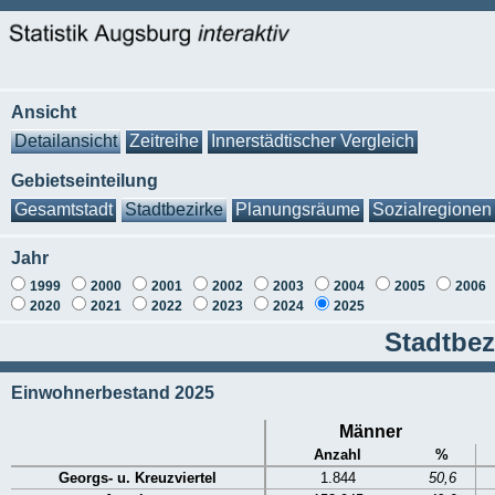
Ansicht
Detailansicht
Zeitreihe
Innerstädtischer Vergleich
Gebietseinteilung
Gesamtstadt
Stadtbezirke
Planungsräume
Sozialregionen
Jahr
1999
2000
2001
2002
2003
2004
2005
2006
2020
2021
2022
2023
2024
2025
Stadtbez
Einwohnerbestand 2025
Männer
Anzahl
%
Georgs- u. Kreuzviertel
1.844
50,6