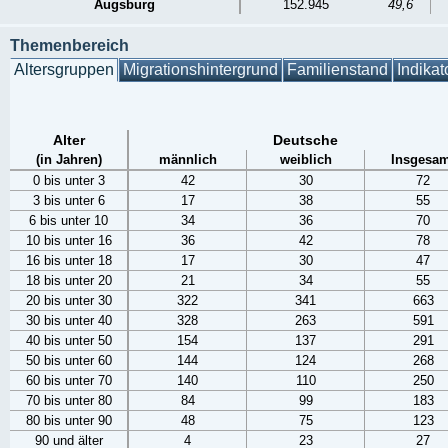
Augsburg
152.945
49,6
Themenbereich
Altersgruppen
Migrationshintergrund
Familienstand
Indikat
Alter
Deutsche
(in Jahren)
männlich
weiblich
Insgesam
0 bis unter 3
42
30
72
3 bis unter 6
17
38
55
6 bis unter 10
34
36
70
10 bis unter 16
36
42
78
16 bis unter 18
17
30
47
18 bis unter 20
21
34
55
20 bis unter 30
322
341
663
30 bis unter 40
328
263
591
40 bis unter 50
154
137
291
50 bis unter 60
144
124
268
60 bis unter 70
140
110
250
70 bis unter 80
84
99
183
80 bis unter 90
48
75
123
90 und älter
4
23
27