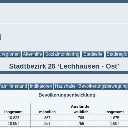
lregionen
Altenhilfe
Sozialmonitoring
'Stadtteile'
Stadtregi
Stadtbezirk 26 ‘Lechhausen - Ost’
Familienstand
Indikatoren
Haushalte
Bevölkerungsbewegung
Bevölkerungsentwicklung
Ausländer
Insgesamt
männlich
weiblich
Insgesamt
10.823
887
788
1.675
10.857
851
756
1.607