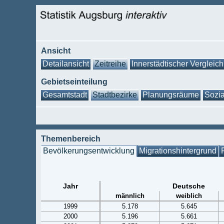
Ansicht
Detailansicht
Zeitreihe
Innerstädtischer Vergleich
Gebietseinteilung
Gesamtstadt
Stadtbezirke
Planungsräume
Sozia
Themenbereich
Bevölkerungsentwicklung
Migrationshintergrund
Jahr
Deutsche
männlich
weiblich
1999
5.178
5.645
2000
5.196
5.661