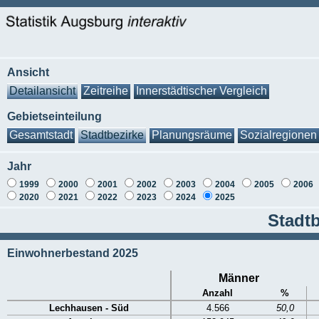
Ansicht
Detailansicht
Zeitreihe
Innerstädtischer Vergleich
Gebietseinteilung
Gesamtstadt
Stadtbezirke
Planungsräume
Sozialregionen
Jahr
1999
2000
2001
2002
2003
2004
2005
2006
2020
2021
2022
2023
2024
2025
Stadtb
Einwohnerbestand 2025
Männer
Anzahl
%
Lechhausen - Süd
4.566
50,0