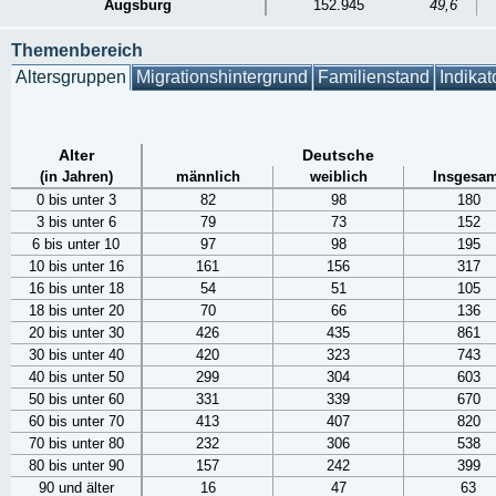
Augsburg
152.945
49,6
Themenbereich
Altersgruppen
Migrationshintergrund
Familienstand
Indikat
Alter
Deutsche
(in Jahren)
männlich
weiblich
Insgesam
0 bis unter 3
82
98
180
3 bis unter 6
79
73
152
6 bis unter 10
97
98
195
10 bis unter 16
161
156
317
16 bis unter 18
54
51
105
18 bis unter 20
70
66
136
20 bis unter 30
426
435
861
30 bis unter 40
420
323
743
40 bis unter 50
299
304
603
50 bis unter 60
331
339
670
60 bis unter 70
413
407
820
70 bis unter 80
232
306
538
80 bis unter 90
157
242
399
90 und älter
16
47
63