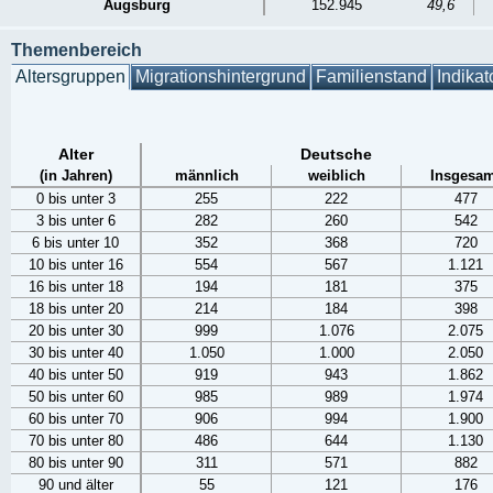
Augsburg
152.945
49,6
Themenbereich
Altersgruppen
Migrationshintergrund
Familienstand
Indikat
Alter
Deutsche
(in Jahren)
männlich
weiblich
Insgesam
0 bis unter 3
255
222
477
3 bis unter 6
282
260
542
6 bis unter 10
352
368
720
10 bis unter 16
554
567
1.121
16 bis unter 18
194
181
375
18 bis unter 20
214
184
398
20 bis unter 30
999
1.076
2.075
30 bis unter 40
1.050
1.000
2.050
40 bis unter 50
919
943
1.862
50 bis unter 60
985
989
1.974
60 bis unter 70
906
994
1.900
70 bis unter 80
486
644
1.130
80 bis unter 90
311
571
882
90 und älter
55
121
176