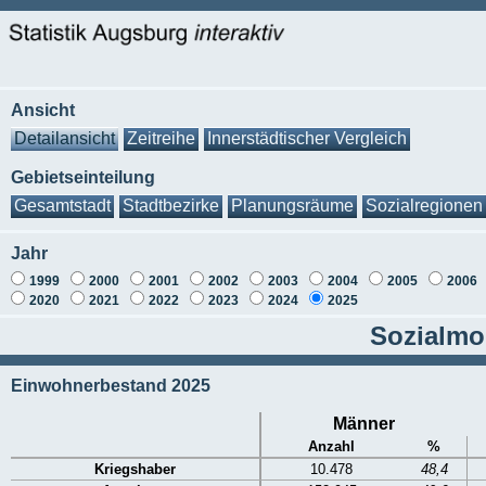
Ansicht
Detailansicht
Zeitreihe
Innerstädtischer Vergleich
Gebietseinteilung
Gesamtstadt
Stadtbezirke
Planungsräume
Sozialregionen
Jahr
1999
2000
2001
2002
2003
2004
2005
2006
2020
2021
2022
2023
2024
2025
Sozialmon
Einwohnerbestand 2025
Männer
Anzahl
%
Kriegshaber
10.478
48,4