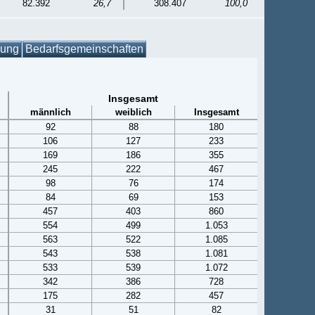
82.392
26,7
308.407
100,0
gung
Bedarfsgemeinschaften
Insgesamt
männlich
weiblich
Insgesamt
92
88
180
106
127
233
169
186
355
245
222
467
98
76
174
84
69
153
457
403
860
554
499
1.053
563
522
1.085
543
538
1.081
533
539
1.072
342
386
728
175
282
457
31
51
82