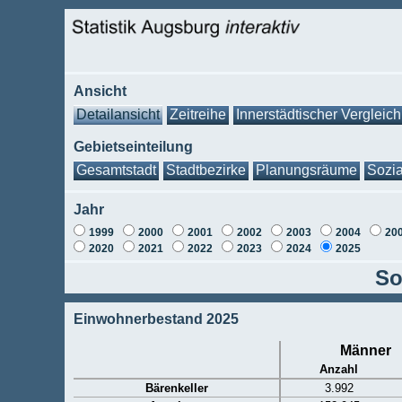
Ansicht
Detailansicht
Zeitreihe
Innerstädtischer Vergleich
Gebietseinteilung
Gesamtstadt
Stadtbezirke
Planungsräume
Sozia
Jahr
1999
2000
2001
2002
2003
2004
20
2020
2021
2022
2023
2024
2025
So
Einwohnerbestand 2025
Männer
Anzahl
Bärenkeller
3.992