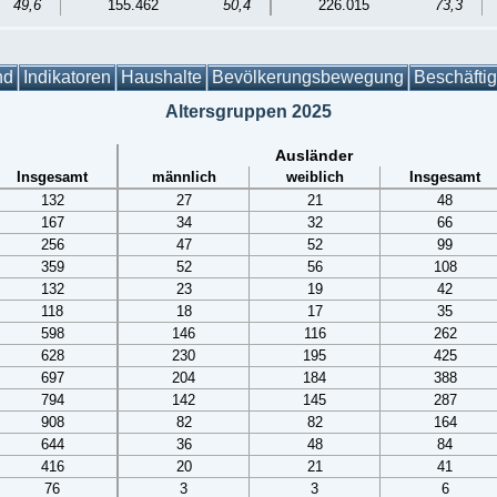
49,6
155.462
50,4
226.015
73,3
nd
Indikatoren
Haushalte
Bevölkerungsbewegung
Beschäfti
Altersgruppen 2025
Ausländer
Insgesamt
männlich
weiblich
Insgesamt
132
27
21
48
167
34
32
66
256
47
52
99
359
52
56
108
132
23
19
42
118
18
17
35
598
146
116
262
628
230
195
425
697
204
184
388
794
142
145
287
908
82
82
164
644
36
48
84
416
20
21
41
76
3
3
6