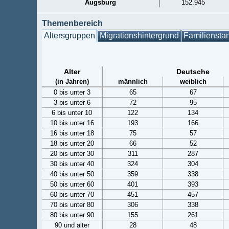
Augsburg
152.945
Themenbereich
Altersgruppen
Migrationshintergrund
Familiensta
Alter
Deutsche
(in Jahren)
männlich
weiblich
0 bis unter 3
65
67
3 bis unter 6
72
95
6 bis unter 10
122
134
10 bis unter 16
193
166
16 bis unter 18
75
57
18 bis unter 20
66
52
20 bis unter 30
311
287
30 bis unter 40
324
304
40 bis unter 50
359
338
50 bis unter 60
401
393
60 bis unter 70
451
457
70 bis unter 80
306
338
80 bis unter 90
155
261
90 und älter
28
48