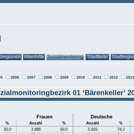
lregionen
Altenhilfe
Sozialmonitoring
'Stadtteile'
Stadtregi
05
2006
2007
2008
2009
2010
2011
2012
201
zialmonitoringbezirk 01 ‘Bärenkeller’ 2
Frauen
Deutsche
%
Anzahl
%
Anzahl
%
50,0
3.988
50,0
5.925
74,2