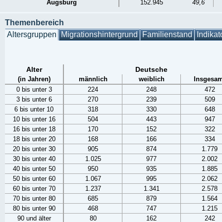
Augsburg
152.945
49,6
Themenbereich
Altersgruppen
Migrationshintergrund
Familienstand
Indikat
Alter
Deutsche
(in Jahren)
männlich
weiblich
Insgesam
0 bis unter 3
224
248
472
3 bis unter 6
270
239
509
6 bis unter 10
318
330
648
10 bis unter 16
504
443
947
16 bis unter 18
170
152
322
18 bis unter 20
168
166
334
20 bis unter 30
905
874
1.779
30 bis unter 40
1.025
977
2.002
40 bis unter 50
950
935
1.885
50 bis unter 60
1.067
995
2.062
60 bis unter 70
1.237
1.341
2.578
70 bis unter 80
685
879
1.564
80 bis unter 90
468
747
1.215
90 und älter
80
162
242