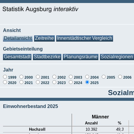
Ansicht
Detailansicht
Zeitreihe
Innerstädtischer Vergleich
Gebietseinteilung
Gesamtstadt
Stadtbezirke
Planungsräume
Sozialregionen
Jahr
1999
2000
2001
2002
2003
2004
2005
2006
2020
2021
2022
2023
2024
2025
Sozialm
Einwohnerbestand 2025
Männer
Anzahl
%
Hochzoll
10.392
49,3