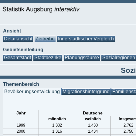
Ansicht
Detailansicht
Zeitreihe
Innerstädtischer Vergleich
Gebietseinteilung
Gesamtstadt
Stadtbezirke
Planungsräume
Sozialregionen
Sozi
Themenbereich
Bevölkerungsentwicklung
Migrationshintergrund
Familienst
Jahr
Deutsche
männlich
weiblich
Insgesam
1999
1.332
1.430
2.762
2000
1.316
1.434
2.750