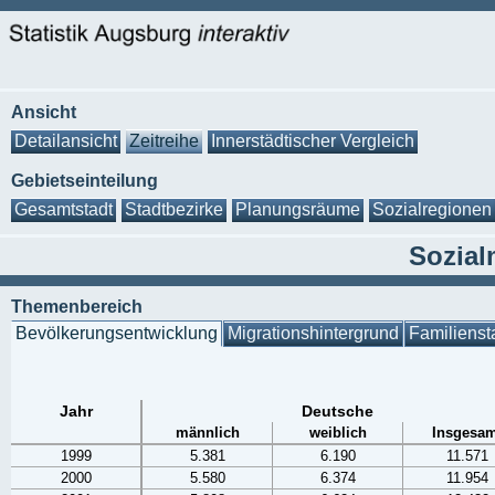
Ansicht
Detailansicht
Zeitreihe
Innerstädtischer Vergleich
Gebietseinteilung
Gesamtstadt
Stadtbezirke
Planungsräume
Sozialregionen
Sozial
Themenbereich
Bevölkerungsentwicklung
Migrationshintergrund
Familienst
Jahr
Deutsche
männlich
weiblich
Insgesam
1999
5.381
6.190
11.571
2000
5.580
6.374
11.954