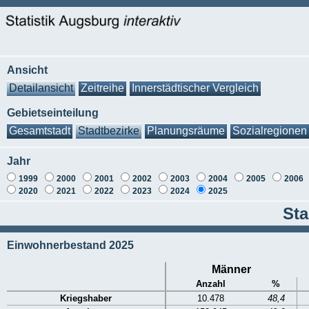
Ansicht
Detailansicht
Zeitreihe
Innerstädtischer Vergleich
Gebietseinteilung
Gesamtstadt
Stadtbezirke
Planungsräume
Sozialregionen
Jahr
1999
2000
2001
2002
2003
2004
2005
2006
2020
2021
2022
2023
2024
2025
Sta
Einwohnerbestand 2025
Männer
Anzahl
%
Kriegshaber
10.478
48,4