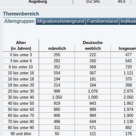
Augsburg
152.945
49,6
Themenbereich
Altersgruppen
Migrationshintergrund
Familienstand
Indikat
Alter
Deutsche
(in Jahren)
männlich
weiblich
Insgesam
0 bis unter 3
255
222
477
3 bis unter 6
282
260
542
6 bis unter 10
352
368
720
10 bis unter 16
554
567
1.121
16 bis unter 18
194
181
375
18 bis unter 20
214
184
398
20 bis unter 30
999
1.076
2.075
30 bis unter 40
1.050
1.000
2.050
40 bis unter 50
919
943
1.862
50 bis unter 60
985
989
1.974
60 bis unter 70
906
994
1.900
70 bis unter 80
486
644
1.130
80 bis unter 90
311
571
882
90 und älter
55
121
176