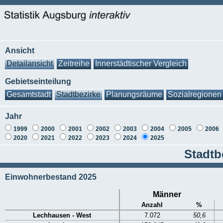
Ansicht
Detailansicht
Zeitreihe
Innerstädtischer Vergleich
Gebietseinteilung
Gesamtstadt
Stadtbezirke
Planungsräume
Sozialregionen
Jahr
1999
2000
2001
2002
2003
2004
2005
2006
2020
2021
2022
2023
2024
2025
Stadtb
Einwohnerbestand 2025
Männer
Anzahl
%
Lechhausen - West
7.072
50,6