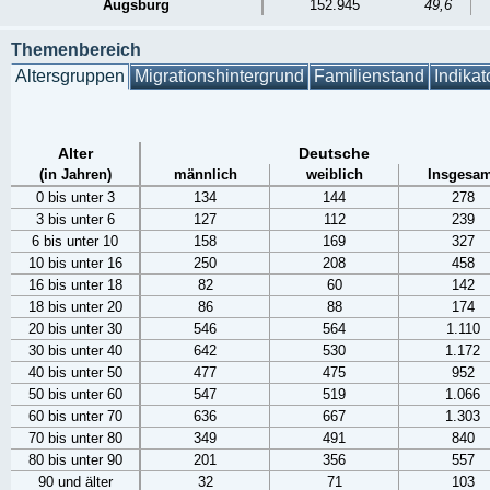
Augsburg
152.945
49,6
Themenbereich
Altersgruppen
Migrationshintergrund
Familienstand
Indikat
Alter
Deutsche
(in Jahren)
männlich
weiblich
Insgesam
0 bis unter 3
134
144
278
3 bis unter 6
127
112
239
6 bis unter 10
158
169
327
10 bis unter 16
250
208
458
16 bis unter 18
82
60
142
18 bis unter 20
86
88
174
20 bis unter 30
546
564
1.110
30 bis unter 40
642
530
1.172
40 bis unter 50
477
475
952
50 bis unter 60
547
519
1.066
60 bis unter 70
636
667
1.303
70 bis unter 80
349
491
840
80 bis unter 90
201
356
557
90 und älter
32
71
103