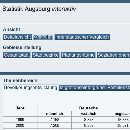
Ansicht
Detailansicht
Zeitreihe
Innerstädtischer Vergleich
Gebietseinteilung
Gesamtstadt
Stadtbezirke
Planungsräume
Sozialregionen
Themenbereich
Bevölkerungsentwicklung
Migrationshintergrund
Familienst
Jahr
Deutsche
männlich
weiblich
Insgesam
1999
7.158
8.378
15.536
2000
7.209
8.362
15.571