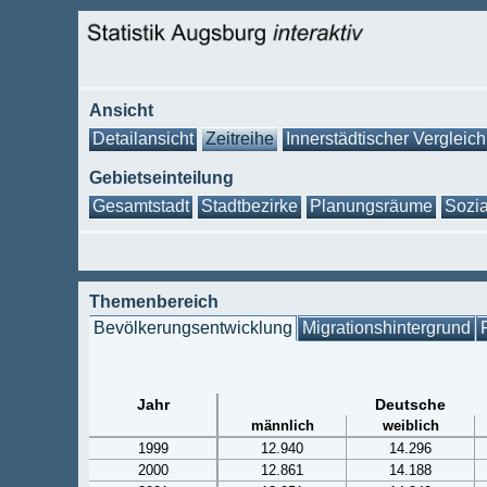
Ansicht
Detailansicht
Zeitreihe
Innerstädtischer Vergleich
Gebietseinteilung
Gesamtstadt
Stadtbezirke
Planungsräume
Sozia
Themenbereich
Bevölkerungsentwicklung
Migrationshintergrund
Jahr
Deutsche
männlich
weiblich
1999
12.940
14.296
2000
12.861
14.188