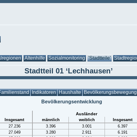
lregionen
Altenhilfe
Sozialmonitoring
'Stadtteile'
Stadtregi
Stadtteil 01 ‘Lechhausen’
Familienstand
Indikatoren
Haushalte
Bevölkerungsbewegung
Bevölkerungsentwicklung
Ausländer
Insgesamt
männlich
weiblich
Insgesamt
27.236
3.396
3.001
6.397
27.049
3.280
2.911
6.191