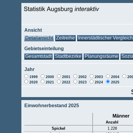
Ansicht
Detailansicht
Zeitreihe
Innerstädtischer Vergleich
Gebietseinteilung
Gesamtstadt
Stadtbezirke
Planungsräume
Sozia
Jahr
1999
2000
2001
2002
2003
2004
20
2020
2021
2022
2023
2024
2025
Einwohnerbestand 2025
Männer
Anzahl
Spickel
1.228