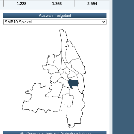
1.228
1.366
2.594