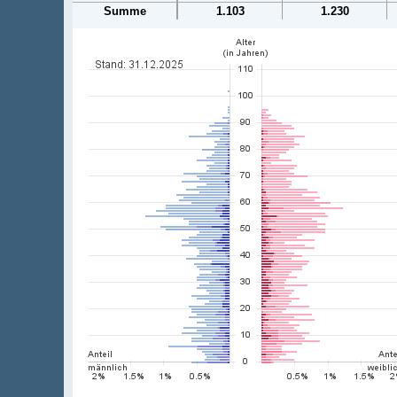
Summe
1.103
1.230