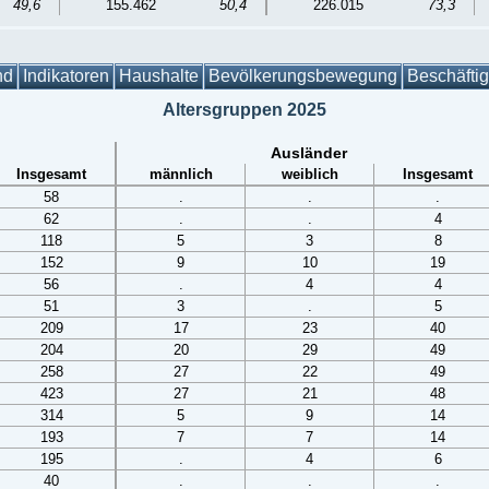
49,6
155.462
50,4
226.015
73,3
nd
Indikatoren
Haushalte
Bevölkerungsbewegung
Beschäfti
Altersgruppen 2025
Ausländer
Insgesamt
männlich
weiblich
Insgesamt
58
.
.
.
62
.
.
4
118
5
3
8
152
9
10
19
56
.
4
4
51
3
.
5
209
17
23
40
204
20
29
49
258
27
22
49
423
27
21
48
314
5
9
14
193
7
7
14
195
.
4
6
40
.
.
.