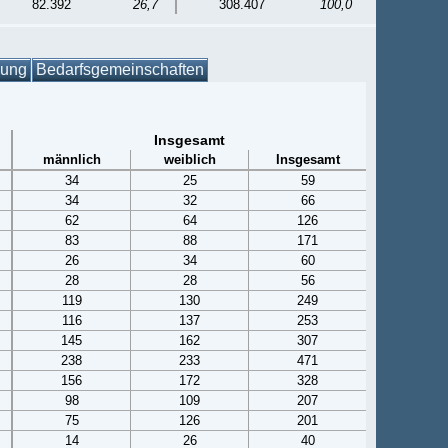
82.392
26,7
308.407
100,0
gung
Bedarfsgemeinschaften
Insgesamt
männlich
weiblich
Insgesamt
34
25
59
34
32
66
62
64
126
83
88
171
26
34
60
28
28
56
119
130
249
116
137
253
145
162
307
238
233
471
156
172
328
98
109
207
75
126
201
14
26
40