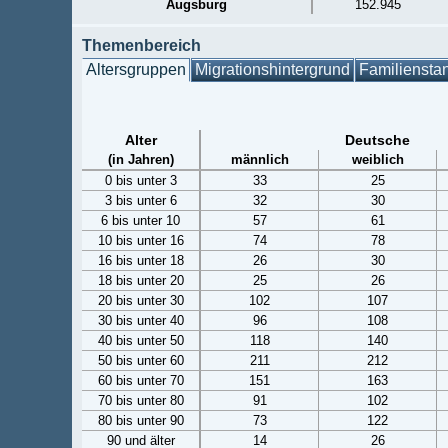
Augsburg
152.945
Themenbereich
Altersgruppen
Migrationshintergrund
Familiensta
Alter
Deutsche
(in Jahren)
männlich
weiblich
0 bis unter 3
33
25
3 bis unter 6
32
30
6 bis unter 10
57
61
10 bis unter 16
74
78
16 bis unter 18
26
30
18 bis unter 20
25
26
20 bis unter 30
102
107
30 bis unter 40
96
108
40 bis unter 50
118
140
50 bis unter 60
211
212
60 bis unter 70
151
163
70 bis unter 80
91
102
80 bis unter 90
73
122
90 und älter
14
26