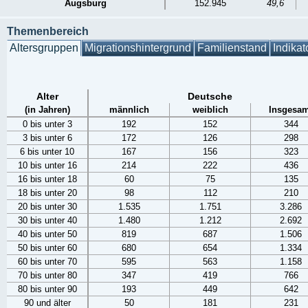
Augsburg
152.945
49,6
Themenbereich
Altersgruppen
Migrationshintergrund
Familienstand
Indikat
Alter
Deutsche
(in Jahren)
männlich
weiblich
Insgesam
0 bis unter 3
192
152
344
3 bis unter 6
172
126
298
6 bis unter 10
167
156
323
10 bis unter 16
214
222
436
16 bis unter 18
60
75
135
18 bis unter 20
98
112
210
20 bis unter 30
1.535
1.751
3.286
30 bis unter 40
1.480
1.212
2.692
40 bis unter 50
819
687
1.506
50 bis unter 60
680
654
1.334
60 bis unter 70
595
563
1.158
70 bis unter 80
347
419
766
80 bis unter 90
193
449
642
90 und älter
50
181
231