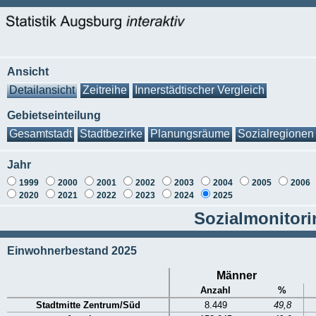
Ansicht
Detailansicht
Zeitreihe
Innerstädtischer Vergleich
Gebietseinteilung
Gesamtstadt
Stadtbezirke
Planungsräume
Sozialregionen
Jahr
1999
2000
2001
2002
2003
2004
2005
2006
2020
2021
2022
2023
2024
2025
Sozialmonitori
Einwohnerbestand 2025
Männer
Anzahl
%
Stadtmitte Zentrum/Süd
8.449
49,8