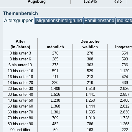
Augsburg
152.945
49,6
Themenbereich
Altersgruppen
Migrationshintergrund
Familienstand
Indikat
Alter
Deutsche
(in Jahren)
männlich
weiblich
Insgesam
0 bis unter 3
276
278
554
3 bis unter 6
285
308
593
6 bis unter 10
373
363
736
10 bis unter 16
591
529
1.120
16 bis unter 18
211
213
424
18 bis unter 20
220
219
439
20 bis unter 30
1.408
1.518
2.926
30 bis unter 40
1.516
1.441
2.957
40 bis unter 50
1.238
1.250
2.488
50 bis unter 60
1.368
1.444
2.812
60 bis unter 70
1.301
1.535
2.836
70 bis unter 80
709
1.019
1.728
80 bis unter 90
482
786
1.268
90 und älter
59
163
222