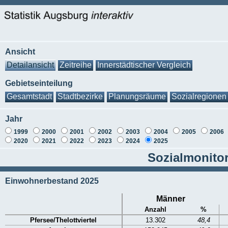
Ansicht
Detailansicht
Zeitreihe
Innerstädtischer Vergleich
Gebietseinteilung
Gesamtstadt
Stadtbezirke
Planungsräume
Sozialregionen
Jahr
1999
2000
2001
2002
2003
2004
2005
2006
2020
2021
2022
2023
2024
2025
Sozialmonitori
Einwohnerbestand 2025
Männer
Anzahl
%
Pfersee/Thelottviertel
13.302
48,4