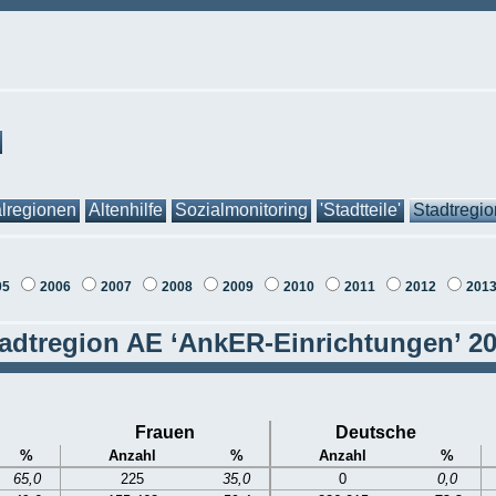
lregionen
Altenhilfe
Sozialmonitoring
'Stadtteile'
Stadtregi
05
2006
2007
2008
2009
2010
2011
2012
201
adtregion AE ‘AnkER-Einrichtungen’ 2
Frauen
Deutsche
%
Anzahl
%
Anzahl
%
65,0
225
35,0
0
0,0