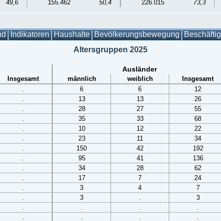
49,6
155.462
50,4
226.015
73,3
nd
Indikatoren
Haushalte
Bevölkerungsbewegung
Beschäfti
Altersgruppen 2025
Ausländer
Insgesamt
männlich
weiblich
Insgesamt
.
6
6
12
.
13
13
26
.
28
27
55
.
35
33
68
.
10
12
22
.
23
11
34
.
150
42
192
.
95
41
136
.
34
28
62
.
17
7
24
.
3
4
7
.
3
.
3
.
.
.
.
.
.
.
.