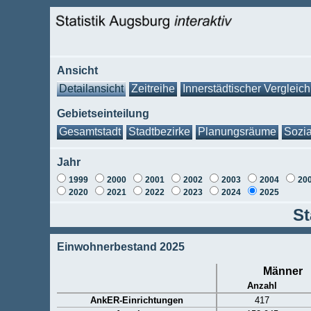
Ansicht
Detailansicht
Zeitreihe
Innerstädtischer Vergleich
Gebietseinteilung
Gesamtstadt
Stadtbezirke
Planungsräume
Sozia
Jahr
1999
2000
2001
2002
2003
2004
20
2020
2021
2022
2023
2024
2025
St
Einwohnerbestand 2025
Männer
Anzahl
AnkER-Einrichtungen
417