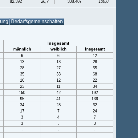
82.392
26,7
308.407
100,0
gung
Bedarfsgemeinschaften
Insgesamt
männlich
weiblich
Insgesamt
6
6
12
13
13
26
28
27
55
35
33
68
10
12
22
23
11
34
150
42
192
95
41
136
34
28
62
17
7
24
3
4
7
3
.
3
.
.
.
.
.
.