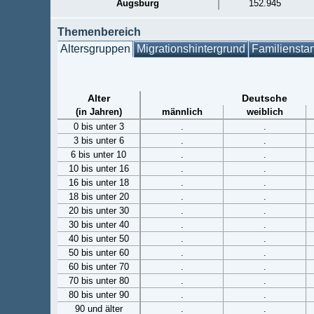
Augsburg
152.945
Themenbereich
Altersgruppen
Migrationshintergrund
Familiensta
Alter
Deutsche
(in Jahren)
männlich
weiblich
0 bis unter 3
.
.
3 bis unter 6
.
.
6 bis unter 10
.
.
10 bis unter 16
.
.
16 bis unter 18
.
.
18 bis unter 20
.
.
20 bis unter 30
.
.
30 bis unter 40
.
.
40 bis unter 50
.
.
50 bis unter 60
.
.
60 bis unter 70
.
.
70 bis unter 80
.
.
80 bis unter 90
.
.
90 und älter
.
.