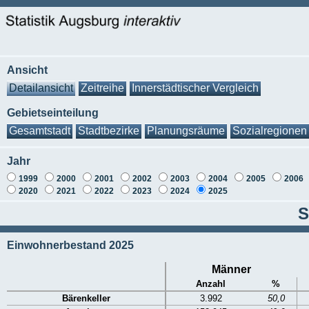
Ansicht
Detailansicht
Zeitreihe
Innerstädtischer Vergleich
Gebietseinteilung
Gesamtstadt
Stadtbezirke
Planungsräume
Sozialregionen
Jahr
1999
2000
2001
2002
2003
2004
2005
2006
2020
2021
2022
2023
2024
2025
S
Einwohnerbestand 2025
Männer
Anzahl
%
Bärenkeller
3.992
50,0