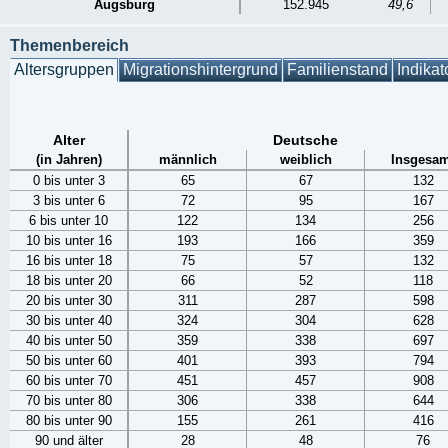
Augsburg
152.945
49,6
Themenbereich
Altersgruppen
Migrationshintergrund
Familienstand
Indikat
Alter
Deutsche
(in Jahren)
männlich
weiblich
Insgesam
0 bis unter 3
65
67
132
3 bis unter 6
72
95
167
6 bis unter 10
122
134
256
10 bis unter 16
193
166
359
16 bis unter 18
75
57
132
18 bis unter 20
66
52
118
20 bis unter 30
311
287
598
30 bis unter 40
324
304
628
40 bis unter 50
359
338
697
50 bis unter 60
401
393
794
60 bis unter 70
451
457
908
70 bis unter 80
306
338
644
80 bis unter 90
155
261
416
90 und älter
28
48
76