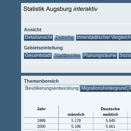
Ansicht
Detailansicht
Zeitreihe
Innerstädtischer Vergleich
Gebietseinteilung
Gesamtstadt
Stadtbezirke
Planungsräume
Sozia
Themenbereich
Bevölkerungsentwicklung
Migrationshintergrund
Jahr
Deutsche
männlich
weiblich
1999
5.178
5.645
2000
5.196
5.661