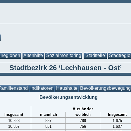
lregionen
Altenhilfe
Sozialmonitoring
'Stadtteile'
Stadtregi
Stadtbezirk 26 ‘Lechhausen - Ost’
Familienstand
Indikatoren
Haushalte
Bevölkerungsbewegung
Bevölkerungsentwicklung
Ausländer
Insgesamt
männlich
weiblich
Insgesamt
10.823
887
788
1.675
10.857
851
756
1.607