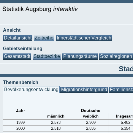
Ansicht
Detailansicht
Zeitreihe
Innerstädtischer Vergleich
Gebietseinteilung
Gesamtstadt
Stadtbezirke
Planungsräume
Sozialregionen
Stad
Themenbereich
Bevölkerungsentwicklung
Migrationshintergrund
Familienst
Jahr
Deutsche
männlich
weiblich
Insgesam
1999
2.573
2.909
5.482
2000
2.518
2.836
5.354